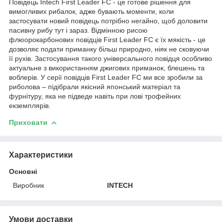
Повідець Intech First Leader FC - це готове рішення для
вимогливих рибалок, адже бувають моменти, коли
застосувати новий повідець потрібно негайно, щоб доловити
пасивну рибу тут і зараз. Відмінною рисою
флюорокарбонових повідців First Leader FC є їх мякість - це
дозволяє подати приманку більш природно, ніяк не сковуючи
її рухів. Застосування такого універсального повідця особливо
актуальне з використанням джигових приманок, блешень та
воблерів. У серії повідців First Leader FC ми все зробили за
риболова – підібрали якісний японський матеріал та
фурнітуру, яка не підведе навіть при лові трофейних
екземплярів.
Приховати
Характеристики
Основні
Виробник
INTECH
Умови доставки