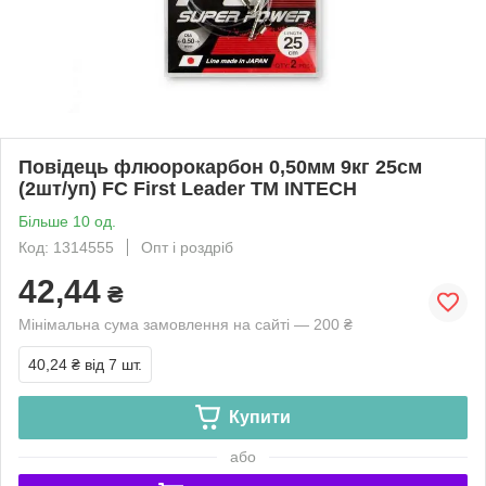
Повідець флюорокарбон 0,50мм 9кг 25см
(2шт/уп) FC First Leader ТМ INTECH
Більше 10 од.
Код: 1314555
Опт і роздріб
42,44
₴
Мінімальна сума замовлення на сайті — 200 ₴
40,24 ₴
від 7 шт.
Купити
або