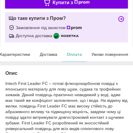
Купити з
Що таке купити з Пром?
Замовлення під захистом
Доступна доставка
Характеристики
Доставка
Оплата
Умови повернення
Опис
Intech First Leader FC – готові флюорокарбонові повідці з
японського матеріалу для лову щуки, судака та трофейних
хижаків. Даний повідець практично невидимий у воді, адже
має такий же коефіцієнт заломлення, що і вода. На відміну від
жилки, повідець First Leader FC має високу стійкість до
абразивного впливу та підвищену міцність, завдяки чому ці
повідці здатні витримувати довгостроковий контакт з щучими
зубами. First Leader FC розроблений як зносостійкий
універсальний повідець для всіх видів спінінгового лову.