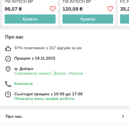
ТМ INTECH BP
ТМ INTECH BP
FC F
INT
96,07
120,09
35,
₴
₴
Купити
Купити
Про нас
97% позитивних з 167 відгуків за рік
Працює з 19.11.2015
м. Дніпро
Самовивозу немає!, Дніпро, Україна
Контакти
Сьогодні працює з 10:00 до 17:00
Показати весь графік роботи
Про нас