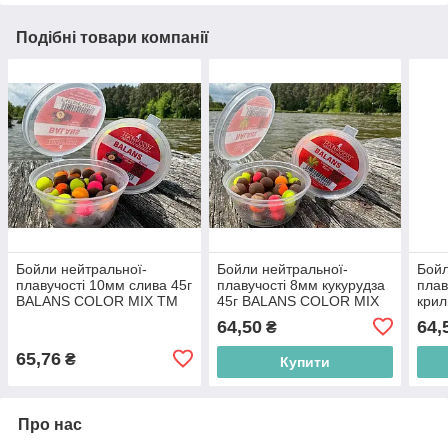
Подібні товари компанії
Бойли нейтральної-
Бойли нейтральної-
Бойл
плавучості 10мм слива 45г
плавучості 8мм кукурудза
плав
BALANS COLOR MIX ТМ
45г BALANS COLOR MIX
кри
HARPOON BP
ТМ HARPOON BP
MIX
64,50
64,
₴
65,76
₴
Купити
Про нас