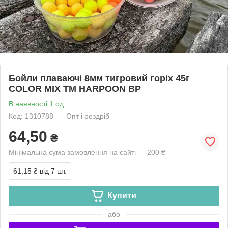
Бойли плаваючі 8мм тигровий горіх 45г
COLOR MIX ТМ HARPOON BP
В наявності 1 од.
Код: 1310788
Опт і роздріб
64,50
₴
Мінімальна сума замовлення на сайті — 200 ₴
61,15 ₴
від 7 шт.
Купити
або