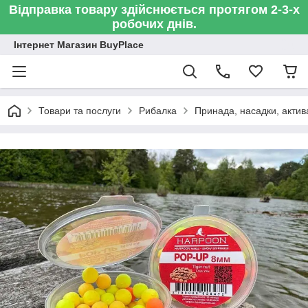
Відправка товару здійснюється протягом 2-3-х
робочих днів.
Інтернет Магазин BuyPlace
Товари та послуги
Рибалка
Принада, насадки, актив