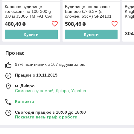
Карпове вудилище
Вудилище поплавочне
Вуд
телескопічне 100-300 g
Bamboo б/к 6.3м (в
Knig
3,0 м J3006 ТМ FAT CAT
сложен. 63см) SF24101
Knig
BP
ТМ КИТАЙ BP
480,40
508,46
₴
₴
304
Купити
Купити
Про нас
97% позитивних з 167 відгуків за рік
Працює з 19.11.2015
м. Дніпро
Самовивозу немає!, Дніпро, Україна
Контакти
Сьогодні працює з 10:00 до 18:00
Показати весь графік роботи