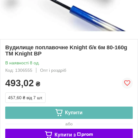
Вудилище поплавочне Knight б/к 6м 80-160g
ТМ Knight BP
В наявності 8 од.
Код: 1306555
Опт і роздріб
493,02
₴
457,60 ₴
від 7 шт.
Купити
або
Купити з