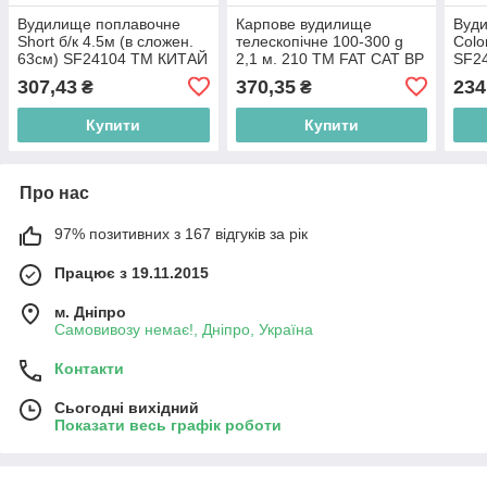
Вудилище поплавочне
Карпове вудилище
Вуди
Short б/к 4.5м (в сложен.
телескопічне 100-300 g
Colo
63см) SF24104 ТМ КИТАЙ
2,1 м. 210 ТМ FAT CAT BP
SF2
BP
307,43
370,35
234
₴
₴
Купити
Купити
Про нас
97% позитивних з 167 відгуків за рік
Працює з 19.11.2015
м. Дніпро
Самовивозу немає!, Дніпро, Україна
Контакти
Сьогодні вихідний
Показати весь графік роботи