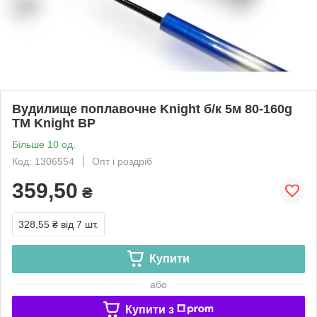
Вудилище поплавочне Knight б/к 5м 80-160g
ТМ Knight BP
Більше 10 од.
Код: 1306554
Опт і роздріб
359,50
₴
328,55 ₴
від 7 шт.
Купити
або
Купити з