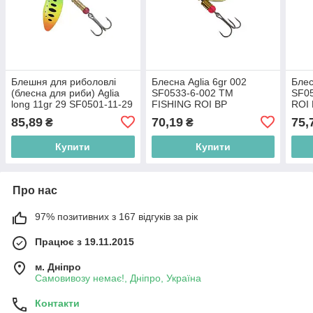
Блешня для риболовлі
Блесна Aglia 6gr 002
Блес
(блесна для риби) Aglia
SF0533-6-002 ТМ
SF0
long 11gr 29 SF0501-11-29
FISHING ROI BP
ROI
ТМ FISHING ROI BP
85,89
70,19
75,
₴
₴
Купити
Купити
Про нас
97% позитивних з 167 відгуків за рік
Працює з 19.11.2015
м. Дніпро
Самовивозу немає!, Дніпро, Україна
Контакти