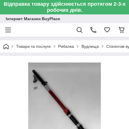
Відправка товару здійснюється протягом 2-3-х
робочих днів.
Інтернет Магазин BuyPlace
Товари та послуги
Рибалка
Вудлища
Спінінгові 