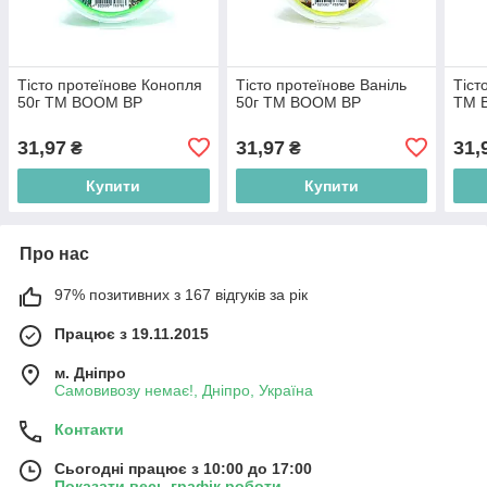
Тісто протеїнове Конопля
Тісто протеїнове Ваніль
Тіст
50г ТМ BOOM BP
50г ТМ BOOM BP
ТМ 
31,97
31,97
31,
₴
₴
Купити
Купити
Про нас
97% позитивних з 167 відгуків за рік
Працює з 19.11.2015
м. Дніпро
Самовивозу немає!, Дніпро, Україна
Контакти
Сьогодні працює з 10:00 до 17:00
Показати весь графік роботи