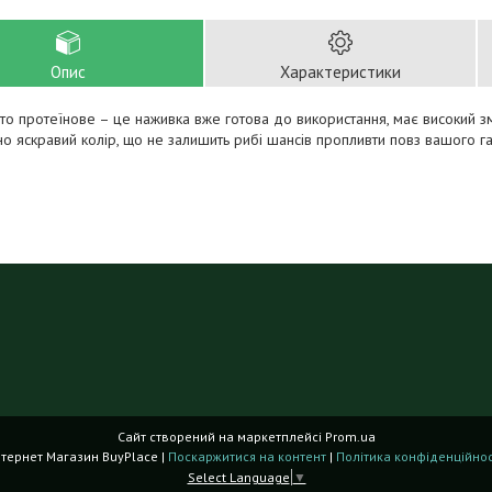
Опис
Характеристики
сто протеїнове – це наживка вже готова до використання, має високий 
о яскравий колір, що не залишить рибі шансів пропливти повз вашого га
Сайт створений на маркетплейсі
Prom.ua
Інтернет Магазин BuyPlace |
Поскаржитися на контент
|
Політика конфіденційнос
Select Language
▼