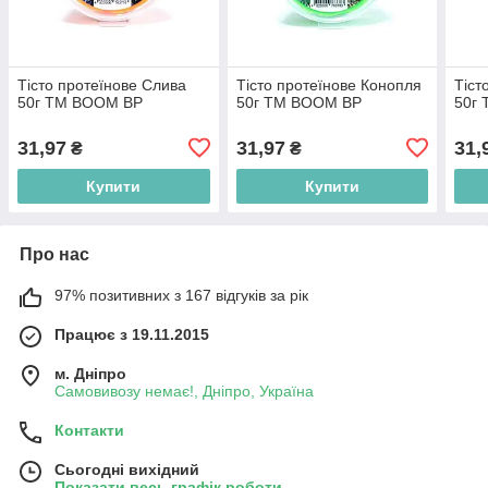
Тісто протеїнове Слива
Тісто протеїнове Конопля
Тіст
50г ТМ BOOM BP
50г ТМ BOOM BP
50г
31,97
31,97
31,
₴
₴
Купити
Купити
Про нас
97% позитивних з 167 відгуків за рік
Працює з 19.11.2015
м. Дніпро
Самовивозу немає!, Дніпро, Україна
Контакти
Сьогодні вихідний
Показати весь графік роботи