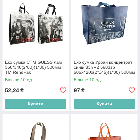
Еко сумка СТМ GUESS лам
Еко сумка Урбан концентрат
360*340(2*80)(1*30) 500мм
синій 83г/м2 5683sp
ТМ RendPak
505x420x(2*145)(1*30) 500мм
ТМ RendPak
Більше 10 од.
Більше 10 од.
52,24
97
₴
₴
Купити
Купити