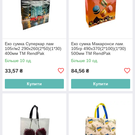
Еко сумка Суперкар лам
Еко сумка Макаронси лам.
105г/м2 290x260(2*50)(1*30)
105гр 490x370(2*100)(1*30)
400мм ТМ RendPak
500мм ТМ RendPak
Більше 10 од.
Більше 10 од.
33,57
84,56
₴
₴
Купити
Купити