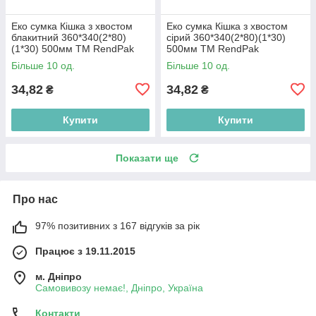
Еко сумка Кішка з хвостом
Еко сумка Кішка з хвостом
блакитний 360*340(2*80)
сірий 360*340(2*80)(1*30)
(1*30) 500мм ТМ RendPak
500мм ТМ RendPak
Більше 10 од.
Більше 10 од.
34,82
34,82
₴
₴
Купити
Купити
Показати ще
Про нас
97% позитивних з 167 відгуків за рік
Працює з 19.11.2015
м. Дніпро
Самовивозу немає!, Дніпро, Україна
Контакти