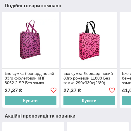
Подібні товари компанії
Еко сумка Леопард новий
Еко сумка Леопард новий
Еко 
83гр фіолетовий КПГ
83гр рожевий 11808 Без
беже
8062.2 SP Без замка
замка 290x330х(2*80)
замк
290x330х(2*80)(1*30)
(1*30) 500мм ТМ RendPak
(1*3
27,37
27,37
41,
₴
₴
500мм ТМ RendPak BP
BP
BP
Купити
Купити
Акційні пропозиції та новинки