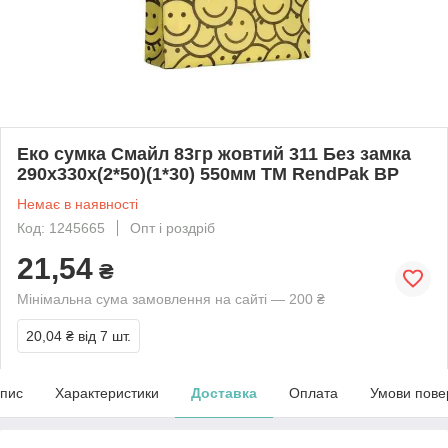
Еко сумка Смайл 83гр жовтий 311 Без замка
290x330x(2*50)(1*30) 550мм ТМ RendPak BP
Немає в наявності
Код: 1245665
Опт і роздріб
21,54
₴
Мінімальна сума замовлення на сайті — 200 ₴
20,04 ₴
від 7 шт.
пис
Характеристики
Доставка
Оплата
Умови пове