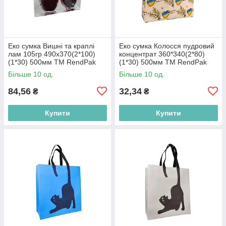
Еко сумка Вишні та краплі
Еко сумка Колосся пудровий
лам 105гр 490x370(2*100)
концентрат 360*340(2*80)
(1*30) 500мм ТМ RendPak
(1*30) 500мм ТМ RendPak
Більше 10 од.
Більше 10 од.
84,56
32,34
₴
₴
Купити
Купити