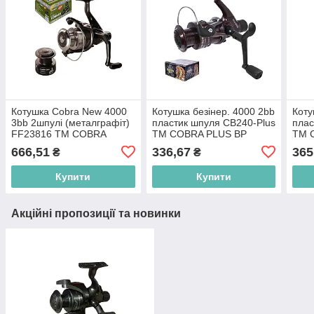
Котушка Сobra New 4000
Котушка безiнер. 4000 2bb
Коту
3bb 2шпулі (металграфіт)
пластик шпуля CB240-Plus
плас
FF23816 ТМ COBRA
ТМ COBRA PLUS BP
ТМ 
666,51
336,67
365
₴
₴
Купити
Купити
Акційні пропозиції та новинки