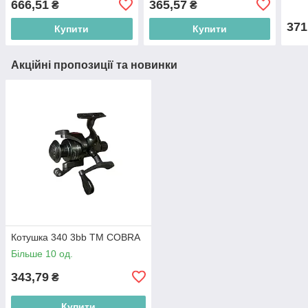
666,51
365,57
₴
₴
371
Купити
Купити
Акційні пропозиції та новинки
Котушка 340 3bb ТМ COBRA
Більше 10 од.
343,79
₴
Купити