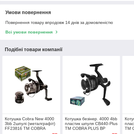
Умови повернення
Повернення товару впродовж 14 днів за домовленістю
Всі умови повернення
Подібні товари компанії
Котушка Сobra New 4000
Котушка безiнер. 4000 4bb
Коту
3bb 2шпулі (металграфіт)
пластик шпуля CB440-Plus
плас
FF23816 ТМ COBRA
ТМ COBRA PLUS BP
ТМ 