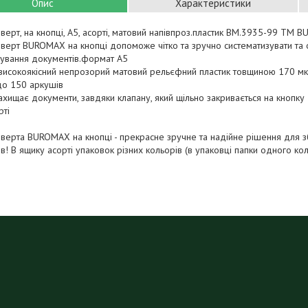
Опис
Характеристики
верт, на кнопці, А5, асорті, матовий напівпроз.пластик BM.3935-99 ТМ
верт BUROMAX на кнопці допоможе чітко та зручно систематизувати та о
тування документів.формат А5
 високоякісний непрозорий матовий рельєфний пластик товщиною 170 м
: до 150 аркушів
ахищає документи, завдяки клапану, який щільно закривається на кнопку
рті
верта BUROMAX на кнопці - прекрасне зручне та надійне рішення для з
в! В ящику асорті упаковок різних кольорів (в упаковці папки одного ко