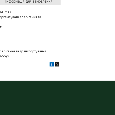
Інформація для замовлення
 BUROMAX
рганізувати зберігання та
км
берігання та транспортування
льору)