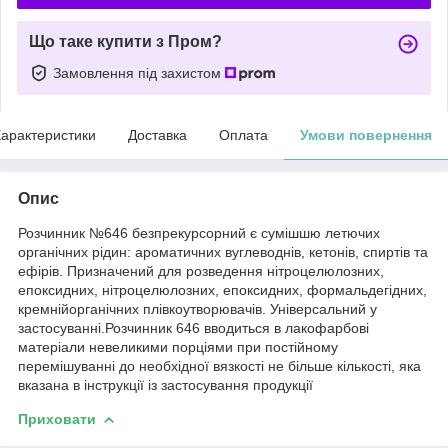
Що таке купити з Пром?
Замовлення під захистом
арактеристики
Доставка
Оплата
Умови повернення
Опис
Розчинник №646 безпрекурсорний є сумішшю летючих
органічних рідин: ароматичних вуглеводнів, кетонів, спиртів та
ефірів. Призначений для розведення нітроцелюлозних,
епоксидних, нітроцелюлозних, епоксидних, формальдегідних,
кремнійорганічних плівкоутворювачів. Універсальний у
застосуванні.Розчинник 646 вводиться в лакофарбові
матеріали невеликими порціями при постійному
перемішуванні до необхідної вязкості не більше кількості, яка
вказана в інструкції із застосування продукції
Приховати