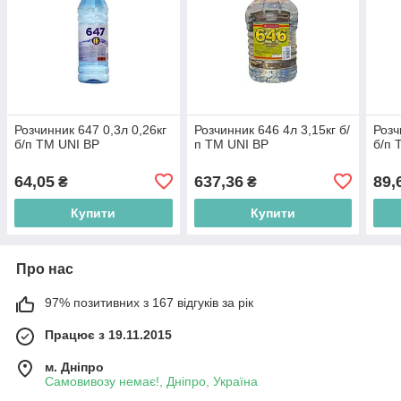
Розчинник 647 0,3л 0,26кг
Розчинник 646 4л 3,15кг б/
Розч
б/п ТМ UNI BP
п ТМ UNI BP
б/п
64,05
637,36
89,
₴
₴
Купити
Купити
Про нас
97% позитивних з 167 відгуків за рік
Працює з 19.11.2015
м. Дніпро
Самовивозу немає!, Дніпро, Україна