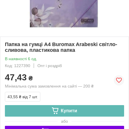
Папка на гумці А4 Buromax Arabeski світло-
сливова, пластикова папка
В наявності 6 од.
Код: 1227390
Опт і роздріб
47,43
₴
Мінімальна сума замовлення на сайті — 200 ₴
43,55 ₴
від 7 шт.
Купити
або