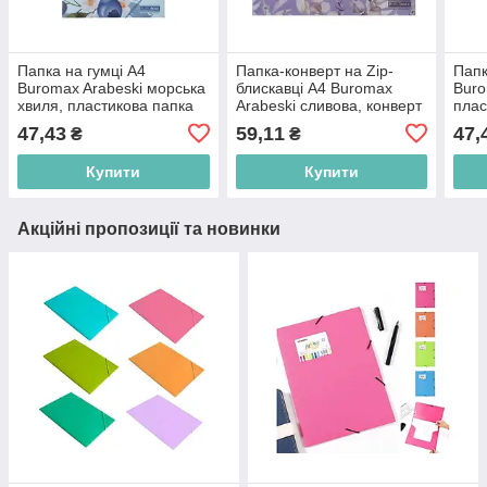
Папка на гумці А4
Папка-конверт на Zip-
Папк
Buromax Arabeski морська
блискавці А4 Buromax
Buro
хвиля, пластикова папка
Arabeski сливова, конверт
плас
папе
47,43
59,11
47,
₴
₴
Купити
Купити
Акційні пропозиції та новинки