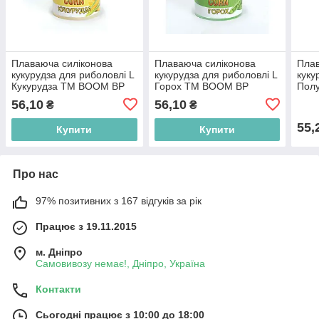
Плаваюча силіконова
Плаваюча силіконова
Плав
кукурудза для риболовлі L
кукурудза для риболовлі L
куку
Кукурудза ТМ BOOM BP
Горох ТМ BOOM BP
Пол
56,10
56,10
₴
₴
55,
Купити
Купити
Про нас
97% позитивних з 167 відгуків за рік
Працює з 19.11.2015
м. Дніпро
Самовивозу немає!, Дніпро, Україна
Контакти
Сьогодні працює з 10:00 до 18:00