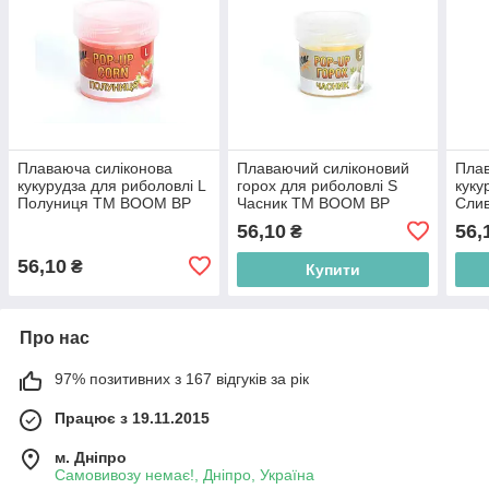
Плаваюча силіконова
Плаваючий силіконовий
Плав
кукурудза для риболовлі L
горох для риболовлі S
куку
Полуниця ТМ BOOM BP
Часник ТМ BOOM BP
Сли
56,10
56,
₴
56,10
₴
Купити
Про нас
97% позитивних з 167 відгуків за рік
Працює з 19.11.2015
м. Дніпро
Самовивозу немає!, Дніпро, Україна