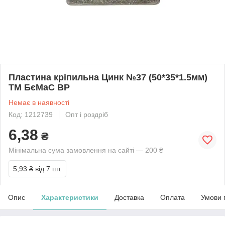
Пластина кріпильна Цинк №37 (50*35*1.5мм)
ТМ БєМаС BP
Немає в наявності
Код: 1212739
Опт і роздріб
6,38
₴
Мінімальна сума замовлення на сайті — 200 ₴
5,93 ₴
від 7 шт.
Опис
Характеристики
Доставка
Оплата
Умови 