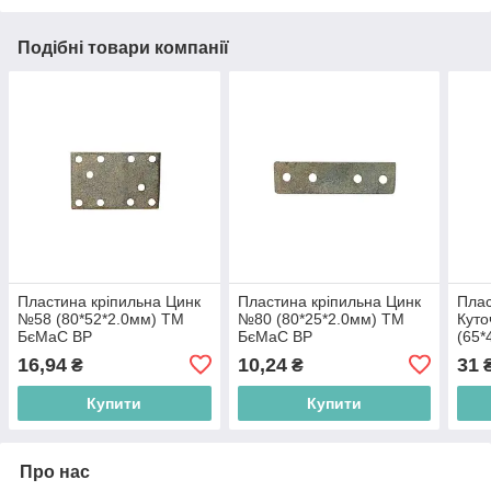
Подібні товари компанії
Пластина кріпильна Цинк
Пластина кріпильна Цинк
Плас
№58 (80*52*2.0мм) ТМ
№80 (80*25*2.0мм) ТМ
Куто
БєМаС BP
БєМаС BP
(65*
БєМ
16,94
10,24
31
₴
₴
Купити
Купити
Про нас