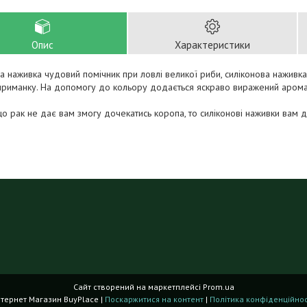
Опис
Характеристики
а наживка чудовий помічник при ловлі великої риби, силіконова наживка
приманку. На допомогу до кольору додається яскраво виражений арома
о рак не дає вам змогу дочекатись коропа, то силіконові наживки вам 
Сайт створений на маркетплейсі
Prom.ua
Інтернет Магазин BuyPlace |
Поскаржитися на контент
|
Політика конфіденційнос