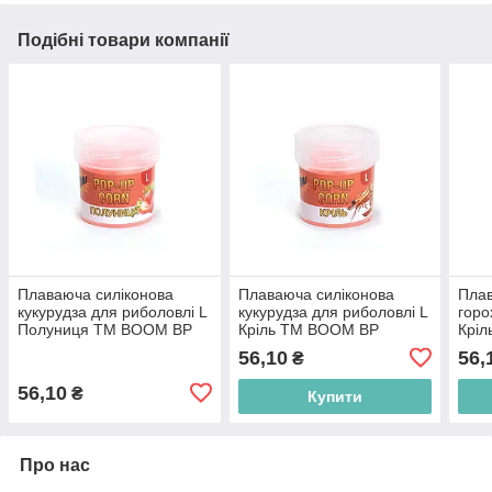
Подібні товари компанії
Плаваюча силіконова
Плаваюча силіконова
Плав
кукурудза для риболовлі L
кукурудза для риболовлі L
горо
Полуниця ТМ BOOM BP
Кріль ТМ BOOM BP
Крі
56,10
56,
₴
56,10
₴
Купити
Про нас