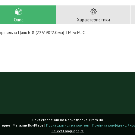
Опис
Характеристики
кріпильна Цинк Б-8 (225*90*2.0мм) ТМ БєМаС
Сайт створений на маркетплейсі
Prom.ua
Інтернет Магазин BuyPlace |
Поскаржитися на контент
|
Політика конфіденційнос
Select Language
▼