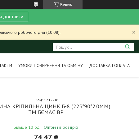
Кошик
и доставки
ближчого робочого дня (10.08).
ТАКТИ
УМОВИ ПОВЕРНЕННЯ ТА ОБМІНУ
ДОСТАВКА І ОПЛАТА
Код:
1212781
НА КРІПИЛЬНА ЦИНК Б-8 (225*90*2.0ММ)
ТМ БЄМАС BP
Більше 10 од.
Оптом і в роздріб
74,47 ₴