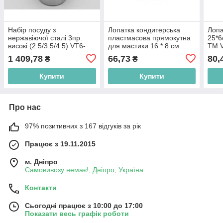
Набір посуду з
Лопатка кондитерська
Лопа
нержавіючої сталі 3пр.
пластмасова прямокутна
25*6
високі (2.5/3.5/4.5) VT6-
для мастики 16 * 8 см
ТМ 
18919 ТМ VITOL BP
VT6-19700 ТМ VITOL BP
1 409,78
66,73
80,
₴
₴
Купити
Купити
Про нас
97% позитивних з 167 відгуків за рік
Працює з 19.11.2015
м. Дніпро
Самовивозу немає!, Дніпро, Україна
Контакти
Сьогодні працює з 10:00 до 17:00
Показати весь графік роботи