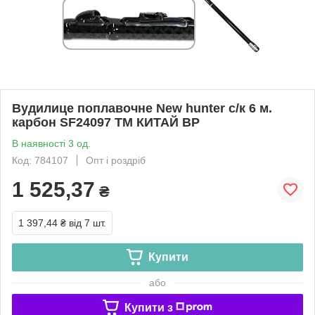
Вудилице поплавочне New hunter с/к 6 м.
карбон SF24097 ТМ КИТАЙ BP
В наявності 3 од.
Код: 784107
Опт і роздріб
1 525,37
₴
1 397,44 ₴
від 7 шт.
Купити
або
Купити з