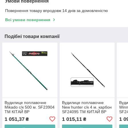
Умови повернення
Повернення товару впродовж 14 днів за домовленістю
Всі умови повернення
Подібні товари компанії
Вудилице поплавочне
Вудилице поплавочне
Вуди
Mikado с/к 500 м. SF23904
New hunter с/к 4 м. карбон
Winn
ТМ КІТАЙ BP
SF24095 ТМ КИТАЙ BP
SF2
1 051,37
1 015,11
1 0
₴
₴