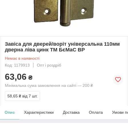
Завіса для дверей/воріт універсальна 110мм
дверна ліва цинк ТМ БєМаС BP
Немає в наявності
Код: 1179913
Опт і роздріб
63,06
₴
Мінімальна сума замовлення на сайті — 200 ₴
58,65 ₴
від 7 шт.
Опис
Характеристики
Доставка
Оплата
Умови п