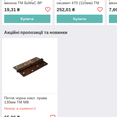
віконна ТМ БєМаС BP
оксамит 470 (110мм) ТМ
віко
БєМаС BP
19,31
252,01
7,6
₴
₴
Купити
Купити
Акційні пропозиції та новинки
Петля чорна накл. права
130мм ТМ МВ
Немає в наявності