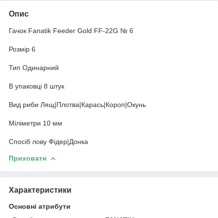
Опис
Гачок Fanatik Feeder Gold FF-22G № 6
Розмір 6
Тип Одинарний
В упаковці 8 штук
Вид риби Лящ|Плотва|Карась|Короп|Окунь
Міліметри 10 мм
Спосіб лову Фідер|Донка
Приховати
Характеристики
Основні атрибути