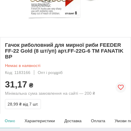
Гачок риболовний для мирної риби FEEDER
FF-22 Gold (8 шт/уп) арт.FF-22G-6 ТМ FANATIK
BP
Немає в наявності
Код: 1183166
Опт і роздріб
31,17
₴
Мінімальна сума замовлення на сайті — 200 ₴
28,99 ₴
від 7 шт.
Опис
Характеристики
Доставка
Оплата
Умови п