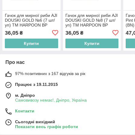
Гачок для мирної риби AJI
Гачок для мирної риби AJI
Гачо
DOUSKI GOLD №6 (7 шт/
DOUSKI GOLD №8 (7 шт/
Pint
уп) ТМ HARPOON BP
уп) ТМ HARPOON BP
(BN
36,05
36,05
47,
₴
₴
Купити
Купити
Про нас
97% позитивних з 167 відгуків за рік
Працює з 19.11.2015
м. Дніпро
Самовивозу немає!, Дніпро, Україна
Контакти
Сьогодні вихідний
Показати весь графік роботи