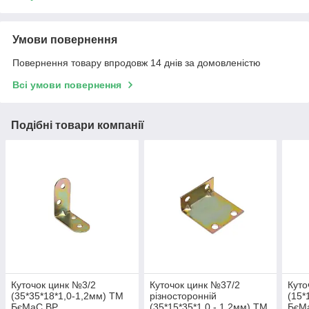
Умови повернення
Повернення товару впродовж 14 днів за домовленістю
Всі умови повернення
Подібні товари компанії
Куточок цинк №3/2
Куточок цинк №37/2
Куто
(35*35*18*1,0-1,2мм) ТМ
різносторонній
(15*
БєМаС BP
(35*15*35*1.0 - 1.2мм) ТМ
БєМ