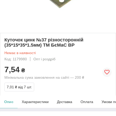
Куточок цинк №37 різносторонній
(35*15*35*1.5мм) ТМ БєМаС BP
Немає в наявності
Код: 1179980
Опт і роздріб
7,54
₴
Мінімальна сума замовлення на сайті — 200 ₴
7,01 ₴
від 7 шт.
Опис
Характеристики
Доставка
Оплата
Умови п