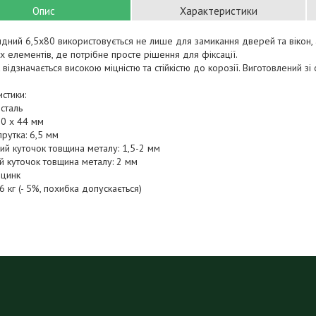
Опис
Характеристики
идний 6,5х80 використовується не лише для замикання дверей та вікон,
х елементів, де потрібне просте рішення для фіксації.
 відзначається високою міцністю та стійкістю до корозії. Виготовлений зі
стики:
 сталь
80 х 44 мм
рутка: 6,5 мм
ий куточок товщина металу: 1,5-2 мм
й куточок товщина металу: 2 мм
 цинк
6 кг (- 5%, похибка допускається)