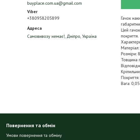
buyplace.com.ua@gmail.com
Гачок нак
+380958205899
габаритни
Цей гачок
покриття.
Самовивозу немає!, Дніпро, Україна
Характери
Матеріал:
Розміри: 
Товщина п
Відповідн
Кріпильни
Покриття:
Вага: 0,05
Повернення та обмін
Умови повернення та обміну