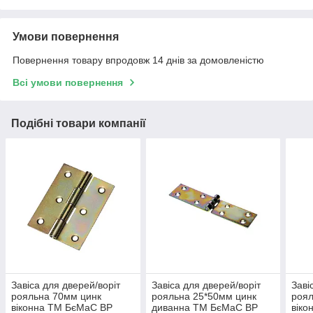
Умови повернення
Повернення товару впродовж 14 днів за домовленістю
Всі умови повернення
Подібні товари компанії
Завіса для дверей/воріт
Завіса для дверей/воріт
Заві
рояльна 70мм цинк
рояльна 25*50мм цинк
роял
віконна ТМ БєМаС BP
диванна ТМ БєМаС BP
віко