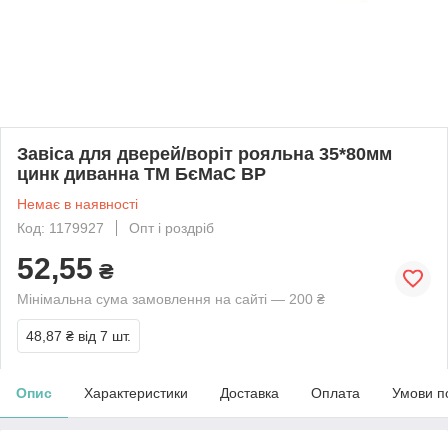
Завіса для дверей/воріт рояльна 35*80мм
цинк диванна ТМ БєМаС BP
Немає в наявності
Код: 1179927
Опт і роздріб
52,55
₴
Мінімальна сума замовлення на сайті — 200 ₴
48,87 ₴
від 7 шт.
Опис
Характеристики
Доставка
Оплата
Умови п