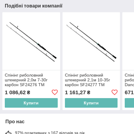
Подібні товари компанії
Спінінг риболовний
Спінінг риболовний
Спін
штекерний 2,0м 7-30г
штекерний 2,1м 10-35г
рибо
карбон SF24276 ТМ
карбон SF24277 ТМ
Dand
STENSON BP
STENSON BP
STE
1 086,62
1 161,27
671
₴
₴
Купити
Купити
Про нас
97% позитивних з 167 відгуків за рік