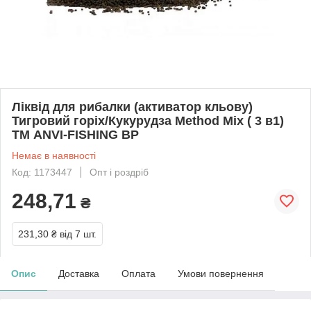
Ліквід для рибалки (активатор кльову)
Тигровий горіх/Кукурудза Method Mix ( 3 в1)
ТМ ANVI-FISHING BP
Немає в наявності
Код: 1173447
Опт і роздріб
248,71
₴
231,30 ₴
від 7 шт.
Опис
Доставка
Оплата
Умови повернення