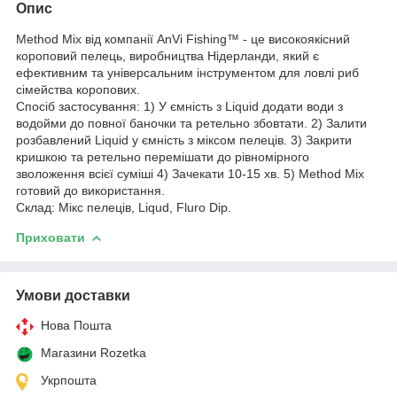
Опис
Method Mix від компанії AnVi Fishing™ - це високоякісний
короповий пелець, виробництва Нідерланди, який є
ефективним та універсальним інструментом для ловлі риб
сімейства коропових.
Спосіб застосування: 1) У ємність з Liquid додати води з
водойми до повної баночки та ретельно збовтати. 2) Залити
розбавлений Liquid у ємність з міксом пелеців. 3) Закрити
кришкою та ретельно перемішати до рівномірного
зволоження всієї суміші 4) Зачекати 10-15 хв. 5) Method Mix
готовий до використання.
Склад: Мікс пелеців, Liqud, Fluro Dip.
Приховати
Умови доставки
Нова Пошта
Магазини Rozetka
Укрпошта