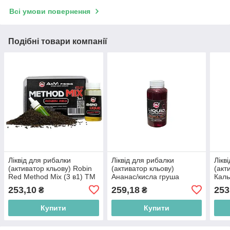
Всі умови повернення
Подібні товари компанії
Ліквід для рибалки
Ліквід для рибалки
Лікв
(активатор кльову) Robin
(активатор кльову)
(акт
Red Method Mix (3 в1) ТМ
Ананас/кисла груша
Каль
ANVI-FISHING BP
250мл ТМ ANVI-FISHING
Meth
253,10
259,18
253
₴
₴
BP
ANV
Купити
Купити