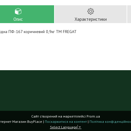
Опис
Характеристики
кідна ПФ-167 коричневий 0,9кг ТМ FREGAT
Сайт створений на маркетплейсі
Prom.ua
Інтернет Магазин BuyPlace |
Поскаржитися на контент
|
Політика конфіденційнос
Select Language
▼