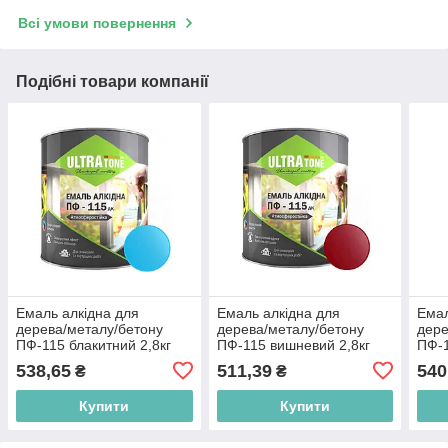
Всі умови повернення
Подібні товари компанії
Емаль алкідна для
Емаль алкідна для
Емал
дерева/металу/бетону
дерева/металу/бетону
дере
ПФ-115 блакитний 2,8кг
ПФ-115 вишневий 2,8кг
ПФ-1
ТМ ULTRA TONE BP
ТМ ULTRA TONE BP
2,8к
538,65
511,39
540
₴
₴
Купити
Купити