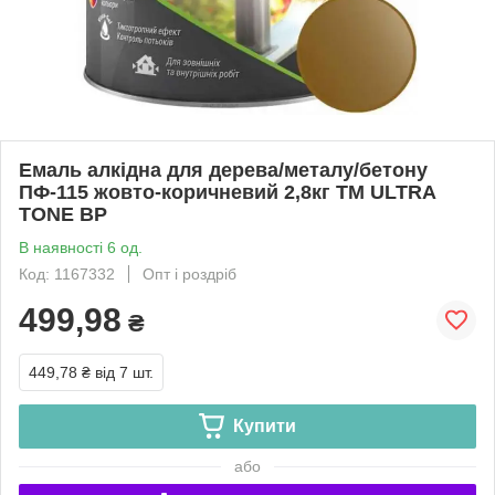
Емаль алкідна для дерева/металу/бетону
ПФ-115 жовто-коричневий 2,8кг ТМ ULTRA
TONE BP
В наявності 6 од.
Код: 1167332
Опт і роздріб
499,98
₴
449,78 ₴
від 7 шт.
Купити
або