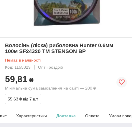
Волосінь (ліска) риболовна Hunter 0,6мм
100м SF24320 ТМ STENSON BP
Немає в наявності
Код: 1155329
Опт і роздріб
59,81
₴
Мінімальна сума замовлення на сайті — 200 ₴
55,63 ₴
від 7 шт.
пис
Характеристики
Доставка
Оплата
Умови пове