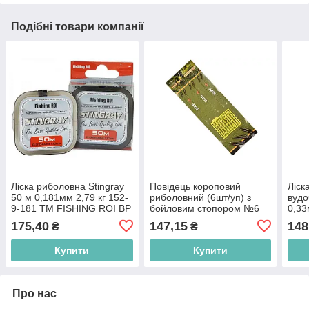
Подібні товари компанії
Ліска риболовна Stingray
Повідець короповий
Лiск
50 м 0,181мм 2,79 кг 152-
риболовний (6шт/уп) з
вудо
9-181 ТМ FISHING ROI BP
бойловим стопором №6
0,33
SF24244-6 ТМ STENSON
26-0
175,40
147,15
148
₴
₴
BP
BP
Купити
Купити
Про нас