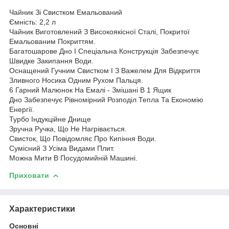
Чайник Зі Свистком Емальований
Ємність: 2,2 л
Чайник Виготовлений З Високоякісної Сталі, Покритої
Емальованим Покриттям.
Багатошарове Дно І Спеціальна Конструкція Забезпечує
Швидке Закипання Води.
Оснащений Гучним Свистком І З Важелем Для Відкриття
Зливного Носика Одним Рухом Пальця.
6 Гарний Малюнок На Емалі - Змішані В 1 Ящик
Дно Забезпечує Рівномірний Розподіл Тепла Та Економію
Енергії.
Турбо Індукційне Днище
Зручна Ручка, Що Не Нагрівається.
Свисток, Що Повідомляє Про Кипіння Води.
Сумісний З Усіма Видами Плит.
Можна Мити В Посудомийній Машині.
Приховати
Характеристики
Основні