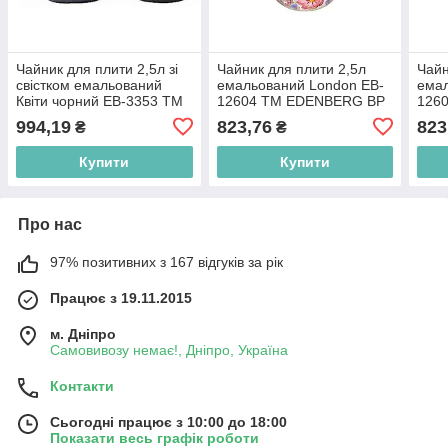
Чайник для плити 2,5л зі
Чайник для плити 2,5л
Чайн
свістком емальований
емальований London EB-
емал
Квіти чорний EB-3353 ТМ
12604 ТМ EDENBERG BP
126
EDENBERG BP
994,19
823,76
823
₴
₴
Купити
Купити
Про нас
97% позитивних з 167 відгуків за рік
Працює з 19.11.2015
м. Дніпро
Самовивозу немає!, Дніпро, Україна
Контакти
Сьогодні працює з 10:00 до 18:00
Показати весь графік роботи