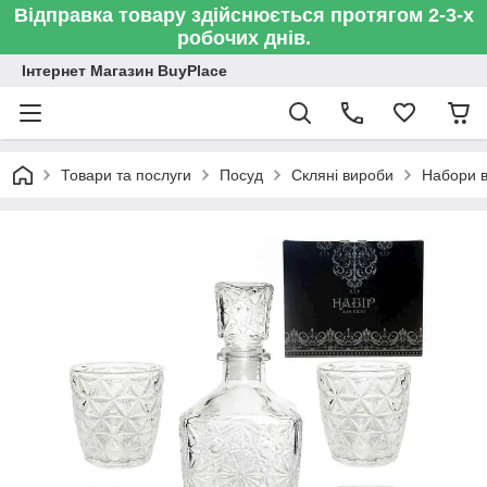
Відправка товару здійснюється протягом 2-3-х
робочих днів.
Інтернет Магазин BuyPlace
Товари та послуги
Посуд
Скляні вироби
Набори ви