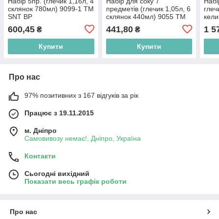
Набір 5пр. (глечик 1,16л, 4
Набір для соку 7
Набі
склянок 780мл) 9099-1 ТМ
предметів (глечик 1,05л, 6
глеч
SNT BP
склянок 440мл) 9055 ТМ
кели
SNT BP
бор
600,45
441,80
1 5
₴
₴
Купити
Купити
Про нас
97% позитивних з 167 відгуків за рік
Працює з 19.11.2015
м. Дніпро
Самовивозу немає!, Дніпро, Україна
Контакти
Сьогодні вихідний
Показати весь графік роботи
Про нас