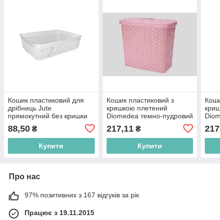
Кошик пластиковий для
Кошик пластиковий з
Коши
дрібниць Jute
кришкою плетений
кри
прямокутний без кришки
Diomedea темно-пудровий
Diom
білий 2.5 л 25х19х6.5 см
6 л 17х28х23 см, великий
фіст
88,50
217,11
217
₴
₴
BP
кофр BP
см 
Купити
Купити
Про нас
97% позитивних з 167 відгуків за рік
Працює з 19.11.2015