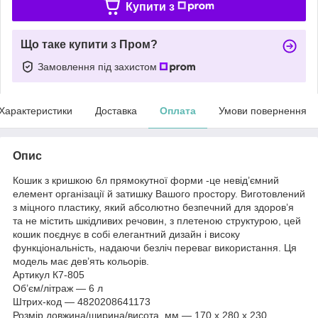
Купити з
Що таке купити з Пром?
Замовлення під захистом
Характеристики
Доставка
Оплата
Умови повернення
Опис
Кошик з кришкою 6л прямокутної форми -це невід’ємний
елемент організації й затишку Вашого простору. Виготовлений
з міцного пластику, який абсолютно безпечний для здоров’я
та не містить шкідливих речовин, з плетеною структурою, цей
кошик поєднує в собі елегантний дизайн і високу
функціональність, надаючи безліч переваг використання. Ця
модель має дев’ять кольорів.
Артикул К7-805
Об’єм/літраж — 6 л
Штрих-код — 4820208641173
Розмір довжина/ширина/висота, мм — 170 x 280 x 230