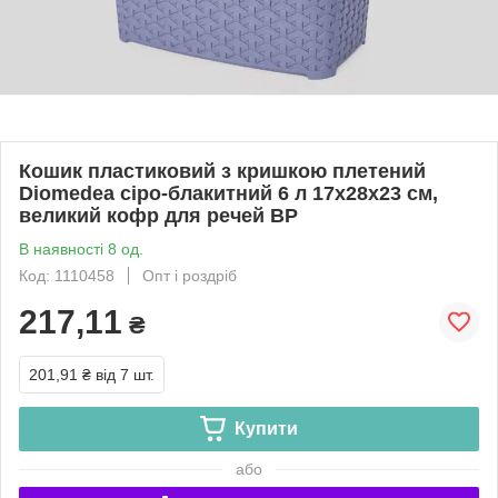
Кошик пластиковий з кришкою плетений
Diomedea сіро-блакитний 6 л 17х28х23 см,
великий кофр для речей BP
В наявності 8 од.
Код: 1110458
Опт і роздріб
217,11
₴
201,91 ₴
від 7 шт.
Купити
або