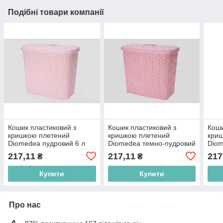
Подібні товари компанії
Кошик пластиковий з
Кошик пластиковий з
Коши
кришкою плетений
кришкою плетений
кри
Diomedea пудровий 6 л
Diomedea темно-пудровий
Diom
17х28х23 см, великий
6 л 17х28х23 см, великий
17х2
217,11
217,11
217
₴
₴
кофр для речей BP
кофр BP
кофр
Купити
Купити
Про нас