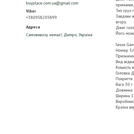
buyplace.com.ua@gmail.com
приманки,
Тип груз-
Завдяки ж
+380958205899
вгору.
Джиг гол
Його можн
Самовивозу немає!, Дніпро, Україна
Гачок Gam
Номер 3/
Призначе
Вид відва
Кількість 
Головка 
Покриття 
Вага 30 г
Довжина 
Ширина 1
Виробник:
Країна ви