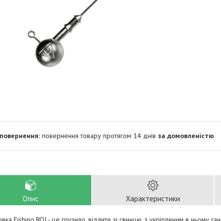
повернення товару протягом 14 днів
за домовленістю
Опис
Характеристики
вка Fishing ROI - це грузило, відлите зі свинцю, з укріпленим в ньому га