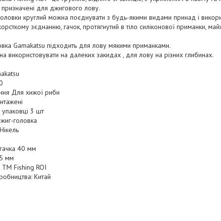
 призначені для джигового лову.
головки круглий можна поєднувати з будь-якими видами принад і викори
орсткому зєднанню, гачок, протягнутий в тіло силіконової приманки, ма
овка Gamakatsu підходить для лову мякими приманками.
а використовувати на далеких закидах , для лову на різних глибинах.
akatsu
0
ння Для хижої риби
нтажені
в упаковці 3 шт
Джиг-головка
Нікель
гачка 40 мм
5 мм
 ТМ Fishing ROI
робництва: Китай