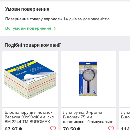
Умови повернення
Повернення товару впродовж 14 днів за домовленістю
Всі умови повернення
Подібні товари компанії
Блок паперу для нотаток
Лупа ручна 3-кратна
Лупа
Веселка 90х90х40мм, скл
Buromax 75 мм,
Buro
BM.2244 ТМ BUROMAX
пластикове збільшувальне
BP
скло
67,97
70,58
114
₴
₴