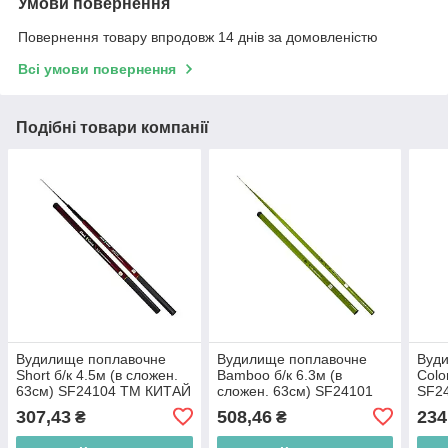
Умови повернення
Повернення товару впродовж 14 днів за домовленістю
Всі умови повернення
Подібні товари компанії
Вудилище поплавочне
Вудилище поплавочне
Вуди
Short б/к 4.5м (в сложен.
Bamboo б/к 6.3м (в
Colo
63см) SF24104 ТМ КИТАЙ
сложен. 63см) SF24101
SF2
BP
ТМ КИТАЙ BP
307,43
508,46
234
₴
₴