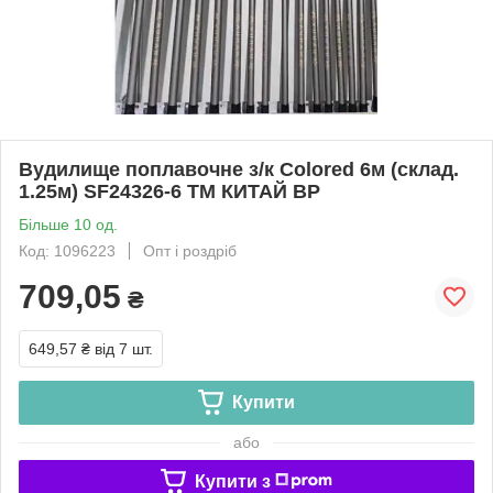
Вудилище поплавочне з/к Colored 6м (склад.
1.25м) SF24326-6 ТМ КИТАЙ BP
Більше 10 од.
Код: 1096223
Опт і роздріб
709,05
₴
649,57 ₴
від 7 шт.
Купити
або
Купити з