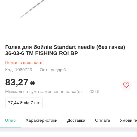
Голка для бойлів Standart needle (без гачка)
36-03-6 ТМ FISHING ROI BP
Немає в наявності
Код: 1080726
Опт і роздріб
83,27
₴
Мінімальна сума замовлення на сайті — 200 ₴
77,44 ₴
від 7 шт.
Опис
Характеристики
Доставка
Оплата
Умови п