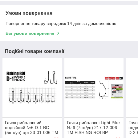
Умови повернення
Повернення товару впродовж 14 днів за домовленістю
Всі умови повернення
Подібні товари компанії
Гачок риболовний
Гачки риболовні Light Pike
Гачо
подвійний №6 D-1 BC
№ 6 (7шт/уп) 217-12-006
подв
(5шт/уп) арт.33-01-006 ТМ
ТМ FISHING ROI BP
D-2 
FISHING ROI BP
FIS