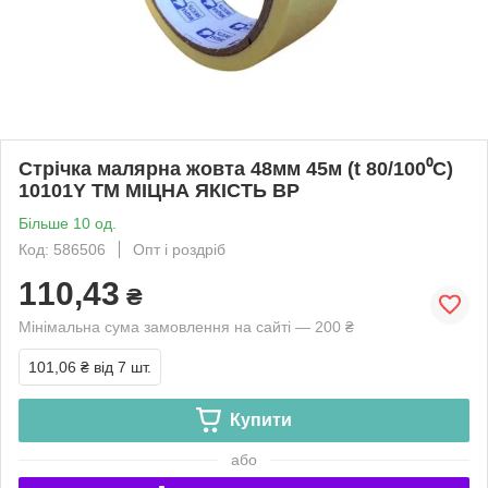
Стрічка малярна жовта 48мм 45м (t 80/100⁰C)
10101Y ТМ МІЦНА ЯКІСТЬ BP
Більше 10 од.
Код: 586506
Опт і роздріб
110,43
₴
Мінімальна сума замовлення на сайті — 200 ₴
101,06 ₴
від 7 шт.
Купити
або