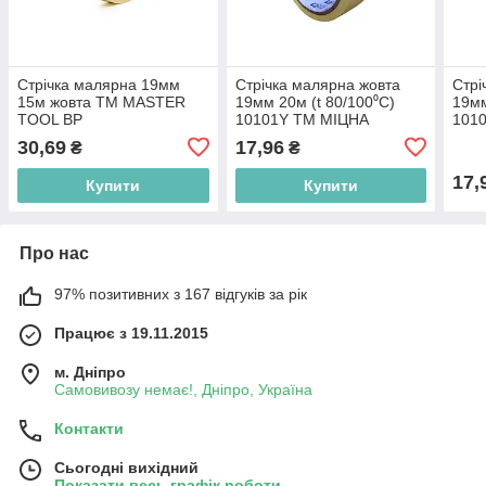
Стрічка малярна 19мм
Стрічка малярна жовта
Стрі
15м жовта ТМ MASTER
19мм 20м (t 80/100⁰C)
19мм
TOOL BP
10101Y ТМ МІЦНА
101
ЯКІСТЬ BP
ЯКІ
30,69
17,96
₴
₴
17,
Купити
Купити
Про нас
97% позитивних з 167 відгуків за рік
Працює з 19.11.2015
м. Дніпро
Самовивозу немає!, Дніпро, Україна
Контакти
Сьогодні вихідний
Показати весь графік роботи