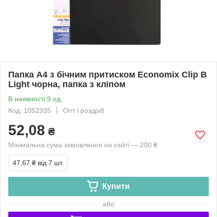
Папка А4 з бічним притиском Economix Clip B
Light чорна, папка з кліпом
В наявності 9 од.
Код: 1052335
Опт і роздріб
52,08
₴
Мінімальна сума замовлення на сайті — 200 ₴
47,67 ₴
від 7 шт.
Купити
або