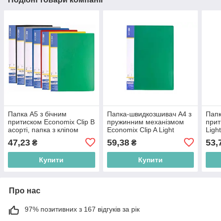
Папка А5 з бічним
Папка-швидкозшивач А4 з
Папк
притиском Economix Clip B
пружинним механізмом
прит
асорті, папка з кліпом
Economix Clip A Light
Ligh
зелена
кліп
47,23
59,38
53,
₴
₴
Купити
Купити
Про нас
97% позитивних з 167 відгуків за рік