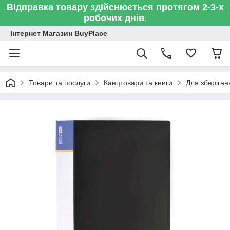
Відправка товару здійснюється протягом 2-3-х
робочих днів.
Інтернет Магазин BuyPlace
Товари та послуги
Канцтовари та книги
Для зберіган