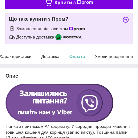
Купити з
Що таке купити з Пром?
Замовлення під захистом
Доступна доставка
Характеристики
Доставка
Оплата
Умови повернення
Опис
Папка з притиском А4 формату. У середині прозора кишеня і
зовнішня кишеня для корінця (запис змісту). Товщина папки
17 мм. Місткість до 150 аркушів.