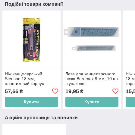
Подібні товари компанії
Ніж канцелярський
Леза для канцелярського
Ніж 
Stenson 18 мм,
ножа Buromax 9 мм, 10 шт
18 м
пластиковий корпус
в упаковці
корп
57,66
19,95
15,
₴
₴
Купити
Купити
Акційні пропозиції та новинки