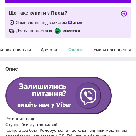
Що таке купити з Пром?
Замовлення під захистом
Доступна доставка
Характеристики
Доставка
Оплата
Умови повернення
Опис
Розинник: вода
Ступінь блиску: глянсовий
Колір: База біла. Колерується в пастельні відтінки машинним
способом за каталогами NCS, RAL тощо або ручним