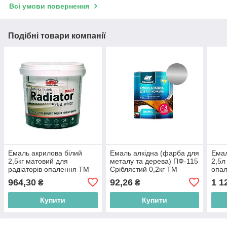
Всі умови повернення
Подібні товари компанії
Емаль акрилова бiлий
Емаль алкідна (фарба для
Емал
2,5кг матовий для
металу та дерева) ПФ-115
2,5л
радіаторів опалення ТМ
Сріблястий 0,2кг ТМ
опа
ELITE BP
КОРАБЕЛЬНА BP
КОР
964,30
92,26
1 1
₴
₴
Купити
Купити