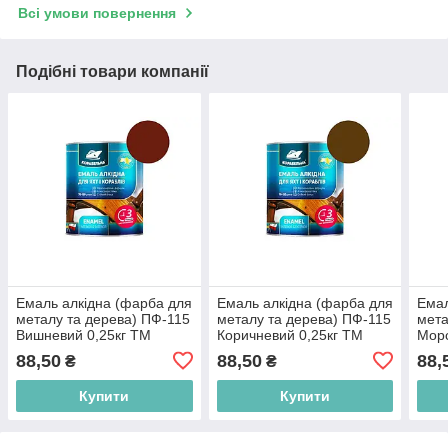
Всі умови повернення
Подібні товари компанії
Емаль алкідна (фарба для
Емаль алкідна (фарба для
Емал
металу та дерева) ПФ-115
металу та дерева) ПФ-115
мета
Вишневий 0,25кг ТМ
Коричневий 0,25кг ТМ
Морс
КОРАБЕЛЬНА BP
КОРАБЕЛЬНА BP
КОР
88,50
88,50
88,
₴
₴
Купити
Купити