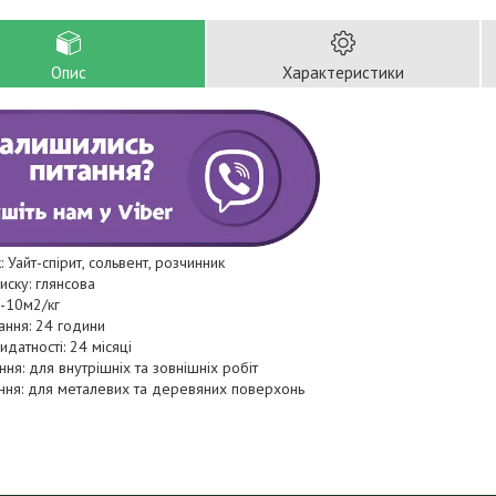
Опис
Характеристики
: Уайт-спірит, сольвент, розчинник
лиску: глянсова
6-10м2/кг
ання: 24 години
идатності: 24 місяці
ння: для внутрішніх та зовнішніх робіт
ння: для металевих та деревяних поверхонь