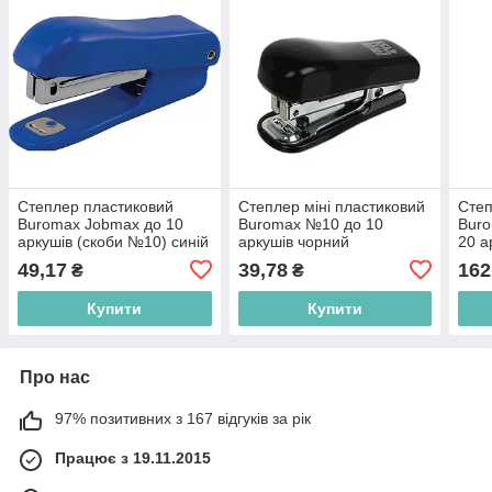
Степлер пластиковий
Степлер міні пластиковий
Степ
Buromax Jobmax до 10
Buromax №10 до 10
Buro
аркушів (скоби №10) синій
аркушів чорний
20 а
26) 
49,17
39,78
162
₴
₴
Купити
Купити
Про нас
97% позитивних з 167 відгуків за рік
Працює з 19.11.2015