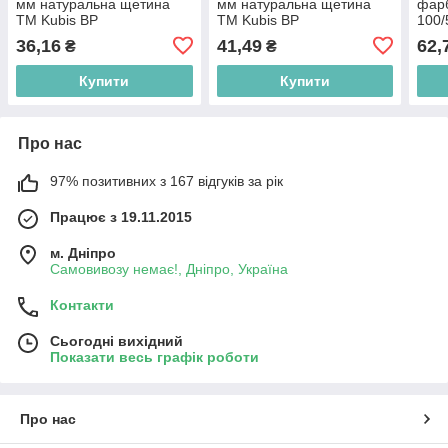
мм натуральна щетина
мм натуральна щетина
фарб
ТМ Kubis BP
ТМ Kubis BP
100/
щети
36,16
41,49
62,
₴
₴
Купити
Купити
Про нас
97% позитивних з 167 відгуків за рік
Працює з 19.11.2015
м. Дніпро
Самовивозу немає!, Дніпро, Україна
Контакти
Сьогодні вихідний
Показати весь графік роботи
Про нас