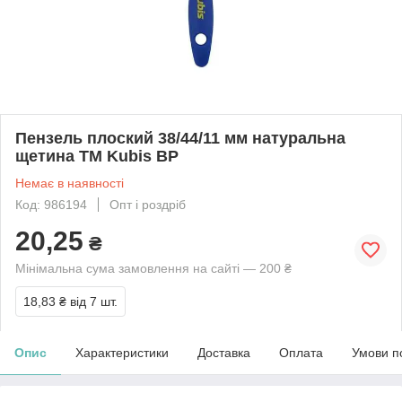
Пензель плоский 38/44/11 мм натуральна
щетина ТМ Kubis BP
Немає в наявності
Код: 986194
Опт і роздріб
20,25
₴
Мінімальна сума замовлення на сайті — 200 ₴
18,83 ₴
від 7 шт.
Опис
Характеристики
Доставка
Оплата
Умови п