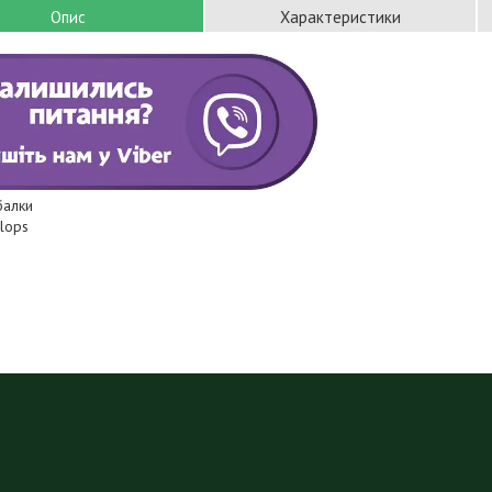
Опис
Характеристики
балки
clops
р